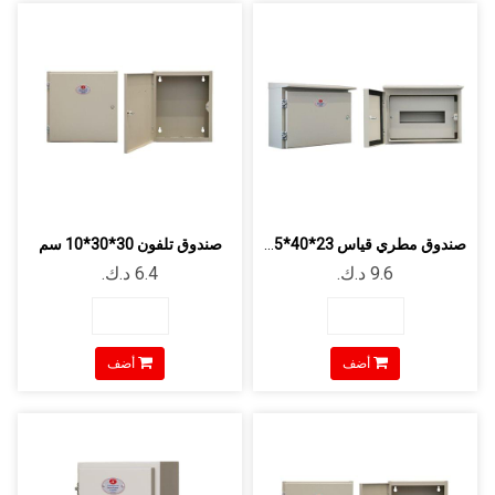
صندوق مطري قياس 23*40*9.5 سم
صندوق تلفون 30*30*10 سم
أضف
أضف