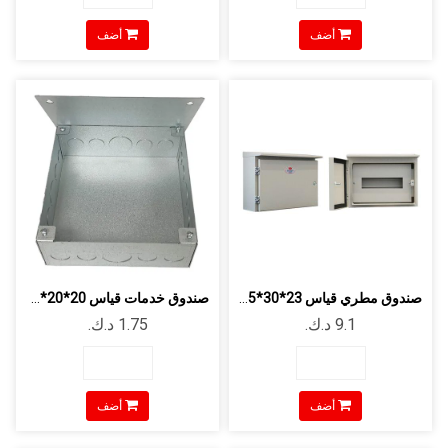
أضف
أضف
صندوق مطري قياس 23*30*9.5 سم
صندوق خدمات قياس 20*20*7.5 سم
أضف
أضف