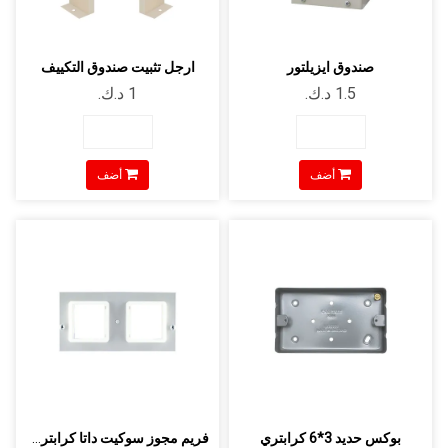
صندوق ايزيلتور
ارجل تثبيت صندوق التكييف
أضف
أضف
بوكس حديد 3*6 كرابتري
فريم مجوز سوكيت داتا كرابتري لون بيج