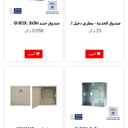
صندوق الخدمة - مطري دخيل الجسار قياس ...
صندوق حديد GI-BOX، 3x3in سماكة 0.8 مم...
أضف
أضف