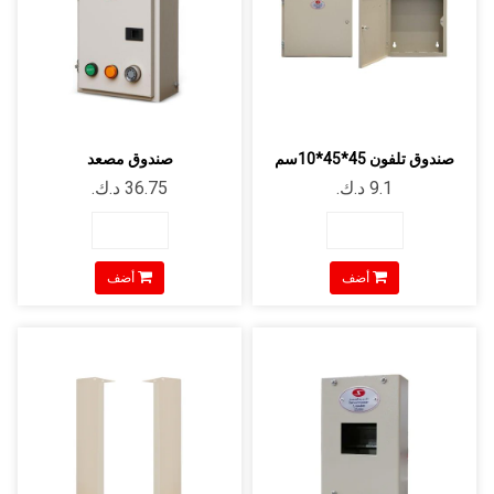
صندوق تلفون 45*45*10سم
صندوق مصعد
أضف
أضف