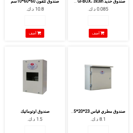
صندوق حديد GI-BOX، 3x3in سماكة 0.8 مم...
صندوق تلفون 60*60*10سم
أضف
أضف
صندوق مطري قياس 23*20*9.5 سم
صندوق اوتوماتيك